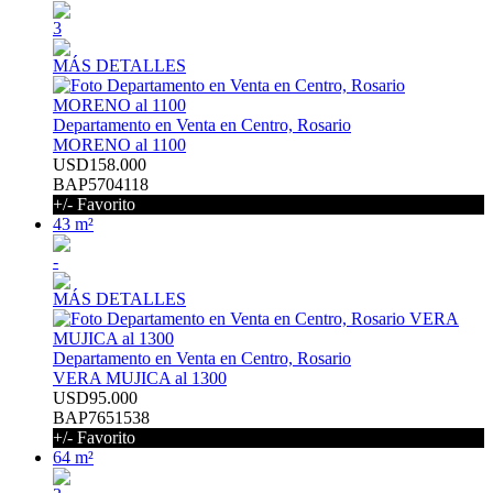
3
MÁS DETALLES
Departamento en Venta en Centro, Rosario
MORENO al 1100
USD158.000
BAP5704118
+/- Favorito
43 m²
-
MÁS DETALLES
Departamento en Venta en Centro, Rosario
VERA MUJICA al 1300
USD95.000
BAP7651538
+/- Favorito
64 m²