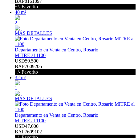
BAP8161897
+/- Favorito
40 m²
2
MÁS DETALLES
Departamento en Venta en Centro, Rosario
MITRE al 1100
USD59.500
BAP7609206
+/- Favorito
32 m²
1
MÁS DETALLES
Departamento en Venta en Centro, Rosario
MITRE al 1100
USD47.000
BAP7609102
+/- Favorito