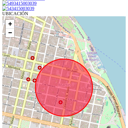
5493415003039
543415003039
UBICACIÓN
+
−