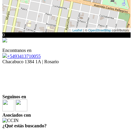
Leaflet
| ©
OpenStreetMap
contributors
0
Encontranos en
+5493413710055
Chacabuco 1384 1A | Rosario
Mat. COCIR 1810
|
| 3413710055
Laura Ortega Cabanellas
Mat. COCIR 2146
| 3415003039
|
Marina Russo
Seguinos en
Asociados con
¿Qué estás buscando?