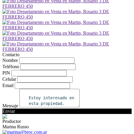
Contacto
Nombre
Teléfono
PIN
Celular
Email
Mensaje
Enviar
Productor
Marina Russo
marina@broc.com.ar