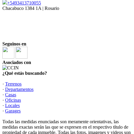
+5493413710055
Chacabuco 1384 1A | Rosario
Mat. COCIR 1810
|
| 3413710055
Laura Ortega Cabanellas
Mat. COCIR 2146
| 3415003039
|
Marina Russo
Seguinos en
Asociados con
¿Qué estás buscando?
·
Terrenos
·
Departamentos
·
Casas
·
Oficinas
·
Locales
·
Garages
Todas las medidas enunciadas son meramente orientativas, las
medidas exactas serán las que se expresen en el respectivo título de
propiedad de cada inmueble. Todas las fotos, imagenes y videos son