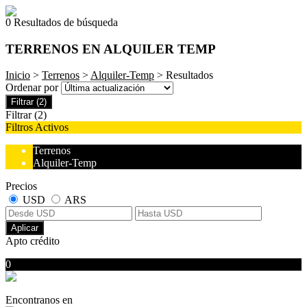
0 Resultados de búsqueda
TERRENOS EN ALQUILER TEMP
Inicio
>
Terrenos
>
Alquiler-Temp
> Resultados
Ordenar por
Filtrar
(2)
Filtrar
(2)
Filtros Activos
Terrenos
Alquiler-Temp
Precios
USD
ARS
Aplicar
Apto crédito
0
No hubo resultados para su búsqueda
Encontranos en