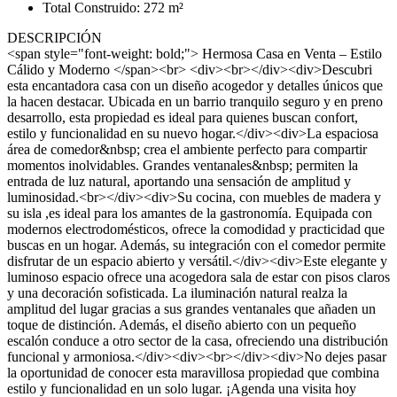
Total Construido: 272 m²
DESCRIPCIÓN
<span style="font-weight: bold;"> Hermosa Casa en Venta – Estilo
Cálido y Moderno </span><br> <div><br></div><div>Descubri
esta encantadora casa con un diseño acogedor y detalles únicos que
la hacen destacar. Ubicada en un barrio tranquilo seguro y en preno
desarrollo, esta propiedad es ideal para quienes buscan confort,
estilo y funcionalidad en su nuevo hogar.</div><div>La espaciosa
área de comedor&nbsp; crea el ambiente perfecto para compartir
momentos inolvidables. Grandes ventanales&nbsp; permiten la
entrada de luz natural, aportando una sensación de amplitud y
luminosidad.<br></div><div>Su cocina, con muebles de madera y
su isla ,es ideal para los amantes de la gastronomía. Equipada con
modernos electrodomésticos, ofrece la comodidad y practicidad que
buscas en un hogar. Además, su integración con el comedor permite
disfrutar de un espacio abierto y versátil.</div><div>Este elegante y
luminoso espacio ofrece una acogedora sala de estar con pisos claros
y una decoración sofisticada. La iluminación natural realza la
amplitud del lugar gracias a sus grandes ventanales que añaden un
toque de distinción. Además, el diseño abierto con un pequeño
escalón conduce a otro sector de la casa, ofreciendo una distribución
funcional y armoniosa.</div><div><br></div><div>No dejes pasar
la oportunidad de conocer esta maravillosa propiedad que combina
estilo y funcionalidad en un solo lugar. ¡Agenda una visita hoy