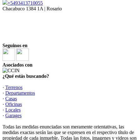
+5493413710055
Chacabuco 1384 1A | Rosario
Mat. COCIR 1810
|
| 3413710055
Laura Ortega Cabanellas
Mat. COCIR 2146
| 3415003039
|
Marina Russo
Seguinos en
Asociados con
¿Qué estás buscando?
·
Terrenos
·
Departamentos
·
Casas
·
Oficinas
·
Locales
·
Garages
Todas las medidas enunciadas son meramente orientativas, las
medidas exactas serán las que se expresen en el respectivo título de
propiedad de cada inmueble. Todas las fotos, imagenes y videos son