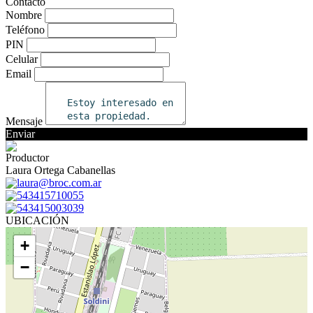
Contacto
Nombre
Teléfono
PIN
Celular
Email
Mensaje
Enviar
Productor
Laura Ortega Cabanellas
laura@broc.com.ar
543415710055
543415003039
UBICACIÓN
+
−