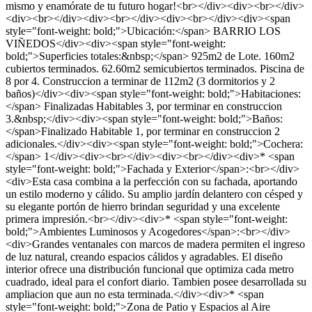
mismo y enamórate de tu futuro hogar!<br></div><div><br></div>
<div><br></div><div><br></div><div><br></div><div><span
style="font-weight: bold;">Ubicación:</span> BARRIO LOS
VIÑEDOS</div><div><span style="font-weight:
bold;">Superficies totales:&nbsp;</span> 925m2 de Lote. 160m2
cubiertos terminados. 62.60m2 semicubiertos terminados. Piscina de
8 por 4. Construccion a terminar de 112m2 (3 dormitorios y 2
baños)</div><div><span style="font-weight: bold;">Habitaciones:
</span> Finalizadas Habitables 3, por terminar en construccion
3.&nbsp;</div><div><span style="font-weight: bold;">Baños:
</span>Finalizado Habitable 1, por terminar en construccion 2
adicionales.</div><div><span style="font-weight: bold;">Cochera:
</span> 1</div><div><br></div><div><br></div><div>* <span
style="font-weight: bold;">Fachada y Exterior</span>:<br></div>
<div>Esta casa combina a la perfección con su fachada, aportando
un estilo moderno y cálido. Su amplio jardín delantero con césped y
su elegante portón de hierro brindan seguridad y una excelente
primera impresión.<br></div><div>* <span style="font-weight:
bold;">Ambientes Luminosos y Acogedores</span>:<br></div>
<div>Grandes ventanales con marcos de madera permiten el ingreso
de luz natural, creando espacios cálidos y agradables. El diseño
interior ofrece una distribución funcional que optimiza cada metro
cuadrado, ideal para el confort diario. Tambien posee desarrollada su
ampliacion que aun no esta terminada.</div><div>* <span
style="font-weight: bold;">Zona de Patio y Espacios al Aire