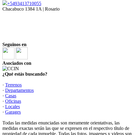
+5493413710055
Chacabuco 1384 1A | Rosario
Mat. COCIR 1810
|
| 3413710055
Laura Ortega Cabanellas
Mat. COCIR 2146
| 3415003039
|
Marina Russo
Seguinos en
Asociados con
¿Qué estás buscando?
·
Terrenos
·
Departamentos
·
Casas
·
Oficinas
·
Locales
·
Garages
Todas las medidas enunciadas son meramente orientativas, las
medidas exactas serán las que se expresen en el respectivo título de
propiedad de cada inmueble. Todas las fotos, imagenes y videos son