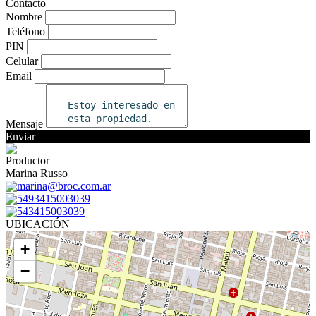
Contacto
Nombre
Teléfono
PIN
Celular
Email
Mensaje
Enviar
Productor
Marina Russo
marina@broc.com.ar
5493415003039
543415003039
UBICACIÓN
+
−