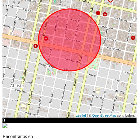
Leaflet
| ©
OpenStreetMap
contributors
0
Encontranos en