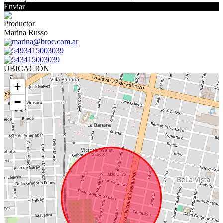
Enviar
Productor
Marina Russo
marina@broc.com.ar
5493415003039
543415003039
UBICACIÓN
+
−