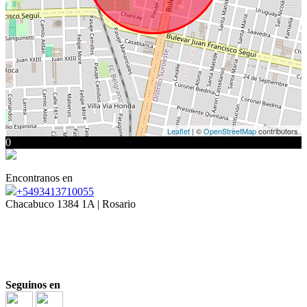
Leaflet
| ©
OpenStreetMap
contributors
0
Encontranos en
+5493413710055
Chacabuco 1384 1A | Rosario
Mat. COCIR 1810
|
| 3413710055
Laura Ortega Cabanellas
Mat. COCIR 2146
| 3415003039
|
Marina Russo
Seguinos en