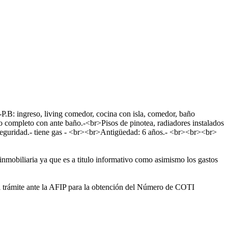
-P.B: ingreso, living comedor, cocina con isla, comedor, baño
o completo con ante baño.-<br>Pisos de pinotea, radiadores instalados
e seguridad.- tiene gas - <br><br>Antigüedad: 6 años.- <br><br><br>
nmobiliaria ya que es a titulo informativo como asimismo los gastos
 el trámite ante la AFIP para la obtención del Número de COTI