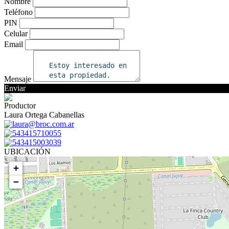
Nombre
Teléfono
PIN
Celular
Email
Mensaje
Enviar
Productor
Laura Ortega Cabanellas
laura@broc.com.ar
543415710055
543415003039
UBICACIÓN
+
−