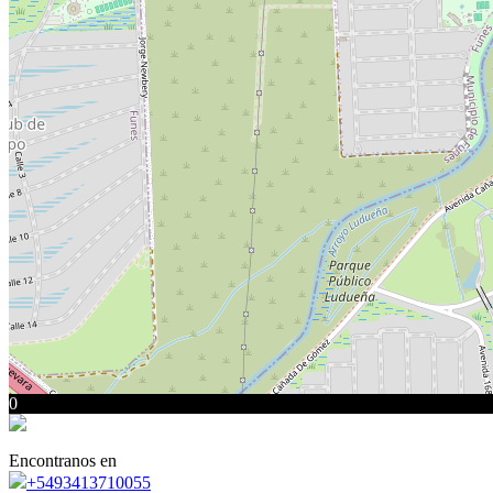
0
Encontranos en
+5493413710055