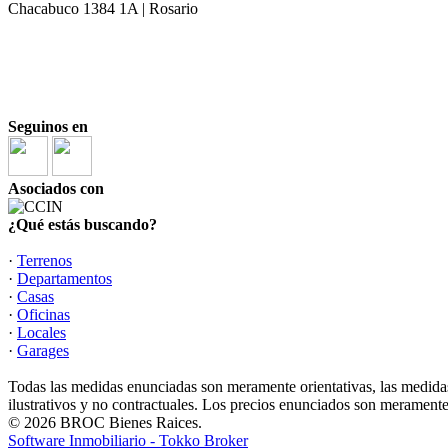
Chacabuco 1384 1A | Rosario
Mat. COCIR 1810
|
| 3413710055
Laura Ortega Cabanellas
Mat. COCIR 2146
| 3415003039
|
Marina Russo
Seguinos en
Asociados con
¿Qué estás buscando?
·
Terrenos
·
Departamentos
·
Casas
·
Oficinas
·
Locales
·
Garages
Todas las medidas enunciadas son meramente orientativas, las medidas
ilustrativos y no contractuales. Los precios enunciados son meramente 
© 2026 BROC Bienes Raices.
Software Inmobiliario - Tokko Broker