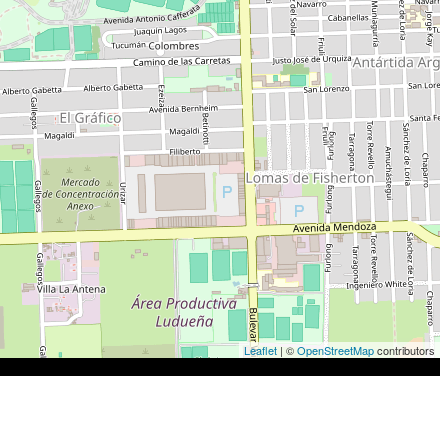
Leaflet
| ©
OpenStreetMap
contributors